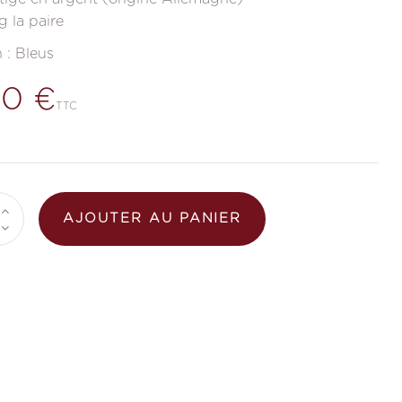
g la paire
 :
Bleus
00 €
TTC
AJOUTER AU PANIER