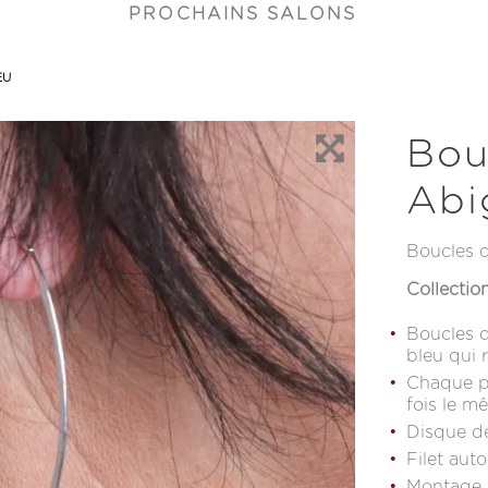
PROCHAINS SALONS
EU
Bou
Abi
Boucles d
Collectio
Boucles d
bleu qui 
Chaque pi
fois le 
Disque de
Filet aut
Montage t