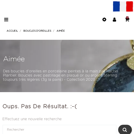
0
ACCUEIL
BOUCLES D'OREILLES
AIMÉE
Aimée
Des boucles d'oreilles en porcelaine peintes à la main par Rachel
Plantier. Boucles avec pastillage en plaqué or ou argent Sterling
toujours très légères (3g la paire) - Collection 2023
Oups. Pas De Résultat. :-(
Effectuez une nouvelle recherche